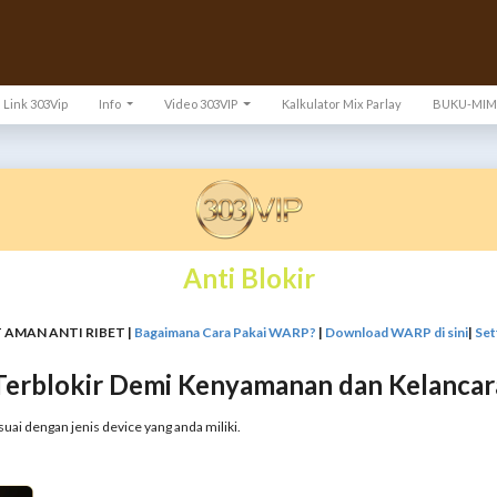
Link 303Vip
Info
Video 303VIP
Kalkulator Mix Parlay
BUKU-MIM
Anti Blokir
 AMAN ANTI RIBET |
Bagaimana Cara Pakai WARP?
|
Download WARP di sini
|
Set
Terblokir Demi Kenyamanan dan Kelancar
suai dengan jenis device yang anda miliki.