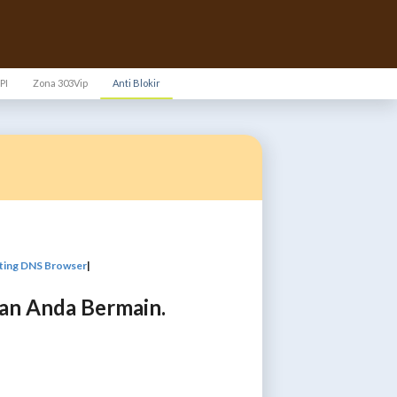
PI
Zona 303Vip
Anti Blokir
ting DNS Browser
|
an Anda Bermain.